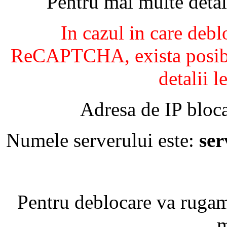
Pentru mai multe detal
In cazul in care debl
ReCAPTCHA, exista posibil
detalii l
Adresa de IP bloca
Numele serverului este:
se
Pentru deblocare va ruga
m